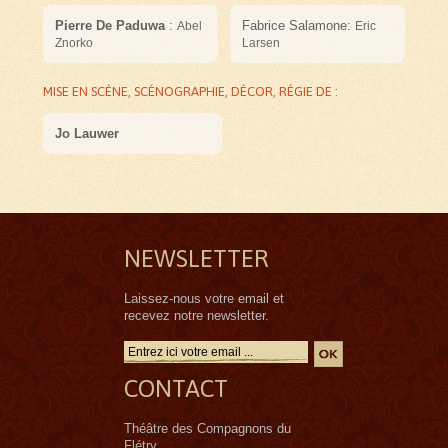
Pierre De Paduwa
:
Fabrice Salamone:
Abel
Eric
Znorko
Larsen
MISE EN SCÈNE, SCÉNOGRAPHIE, DÉCOR, RÉGIE DE :
Jo Lauwer
NEWSLETTER
Laissez-nous votre email et
recevez notre newsletter.
CONTACT
Théâtre des Compagnons du
Flétry