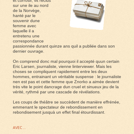
et corrosif, vit reclus
sur une ile au nord
de la Norvège,
hanté par le
souvenir dune
femme avec
laquelle il a
entretenu une
correspondance
passionnée durant quinze ans quil a publiée dans son
dernier ouvrage.
On comprend donc mal pourquoi il accepté quun certain
Eric Larsen, journaliste, vienne linterviewer. Mais les
choses se compliquent rapidement entre les deux
hommes, entrainant un véritable suspense : le journaliste
nen est pas et cette femme que Znorko a aimée devient
très vite le point dancrage dun cruel et sinueux jeu de la
vérité, rythmé par une cascade de révélations.
Les coups de théâtre se succèdent de manière effrénée,
emmenant le spectateur de rebondissement en
rebondisement jusquà un effet final étourdissant.
AVEC ...