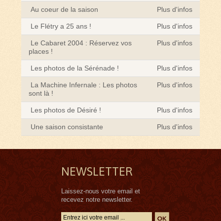
Au coeur de la saison
Plus d'infos
Le Flétry a 25 ans !
Plus d'infos
Le Cabaret 2004 : Réservez vos
Plus d'infos
places !
Les photos de la Sérénade !
Plus d'infos
La Machine Infernale : Les photos
Plus d'infos
sont là !
Les photos de Désiré !
Plus d'infos
Une saison consistante
Plus d'infos
NEWSLETTER
Laissez-nous votre email et
recevez notre newsletter.