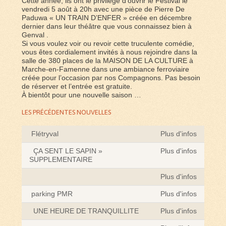
Cette année, ils ont le privilège d’ouvrir le Festival le
vendredi 5 août à 20h avec une pièce de Pierre De
Paduwa « UN TRAIN D’ENFER » créée en décembre
dernier dans leur théâtre que vous connaissez bien à
Genval .
Si vous voulez voir ou revoir cette truculente comédie,
vous êtes cordialement invités à nous rejoindre dans la
salle de 380 places de la MAISON DE LA CULTURE à
Marche-en-Famenne dans une ambiance ferroviaire
créée pour l’occasion par nos Compagnons. Pas besoin
de réserver et l’entrée est gratuite.
À bientôt pour une nouvelle saison …
LES PRÉCÉDENTES NOUVELLES
Flétryval
Plus d'infos
ÇA SENT LE SAPIN »
Plus d'infos
SUPPLEMENTAIRE
Plus d'infos
parking PMR
Plus d'infos
UNE HEURE DE TRANQUILLITE
Plus d'infos