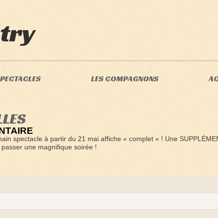
try
SPECTACLES
LES COMPAGNONS
A
LLES
NTAIRE
ain spectacle à partir du 21 mai affiche « complet » ! Une SUPPLÉM
, passer une magnifique soirée !