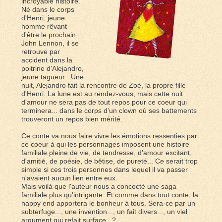
incroyable histoire.
Né dans le corps
d'Henri, jeune
homme rêvant
d'être le prochain
John Lennon, il se
retrouve par
accident dans la
poitrine d'Alejandro,
jeune tagueur . Une
nuit, Alejandro fait la rencontre de Zoé, la propre fille
d'Henri. La lune est au rendez-vous, mais cette nuit
d'amour ne sera pas de tout repos pour ce coeur qui
terminera... dans le corps d'un clown où ses battements
trouveront un repos bien mérité.
Ce conte va nous faire vivre les émotions ressenties par
ce coeur à qui les personnages imposent une histoire
familiale pleine de vie, de tendresse, d'amour excitant,
d'amitié, de poésie, de bêtise, de pureté... Ce serait trop
simple si ces trois personnes dans lequel il va passer
n'avaient aucun lien entre eux.
Mais voilà que l'auteur nous a concocté une saga
familiale plus qu'intrigante. Et comme dans tout conte, la
happy end apportera le bonheur à tous. Sera-ce par un
subterfuge..., une invention..., un fait divers..., un viel
argument qui refait surface...?