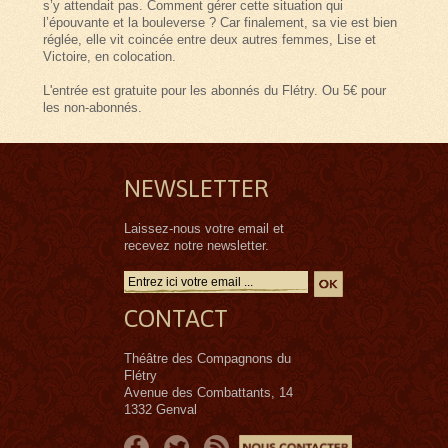
s’y attendait pas. Comment gérer cette situation qui
l’épouvante et la bouleverse ? Car finalement, sa vie est bien
réglée, elle vit coincée entre deux autres femmes, Lise et
Victoire, en colocation.
L'entrée est gratuite pour les abonnés du Flétry. Ou 5€ pour
les non-abonnés.
NEWSLETTER
Laissez-nous votre email et
recevez notre newsletter.
CONTACT
Théâtre des Compagnons du
Flétry
Avenue des Combattants, 14
1332 Genval