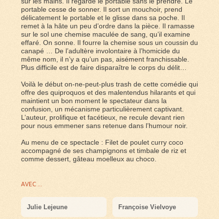
sur les mains. Il regarde le portable sans le prendre. Le
portable cesse de sonner. Il sort un mouchoir, prend
délicatement le portable et le glisse dans sa poche. Il
remet à la hâte un peu d’ordre dans la pièce. Il ramasse
sur le sol une chemise maculée de sang, qu’il examine
effaré. On sonne. Il fourre la chemise sous un coussin du
canapé … De l’adultère involontaire à l’homicide du
même nom, il n’y a qu’un pas, aisément franchissable.
Plus difficile est de faire disparaître le corps du délit…
Voilà le début on-ne-peut-plus trash de cette comédie qui
offre des quiproquos et des malentendus hilarants et qui
maintient un bon moment le spectateur dans la
confusion, un mécanisme particulièrement captivant.
L’auteur, prolifique et facétieux, ne recule devant rien
pour nous emmener sans retenue dans l’humour noir.
Au menu de ce spectacle : Filet de poulet curry coco
accompagné de ses champignons et timbale de riz et
comme dessert, gâteau moelleux au choco.
AVEC ...
Julie Lejeune
Françoise Vielvoye