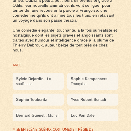
arrive. Oubliant petit à petit leurs différends et grâce à
Odile, leur nouvelle animatrice, ils vont se liguer pour
tenter de faire recouvrer la parole à Françoise, une
comédienne qu’ils ont aimée tous les trois, en refaisant
un voyage dans son passé théâtral.
Une comédie élégante, touchante, à la fois surréaliste et
nostalgique dont les sujets graves et angoissants sont
traités avec humour et intelligence grâce à la plume de
Thierry Debroux, auteur belge de tout près de chez
nous.
AVEC ...
Sylvie Dejardin
:
Sophie Kempenaers
:
La
souffleuse
Françoise
Sophie Touberitz
Yves-Robert Benadi
Bernard Guenet
:
Luc Van Dale
Michel
MISE EN SCÈNE, SCÉNO, COSTUMES ET RÉGIE DE :