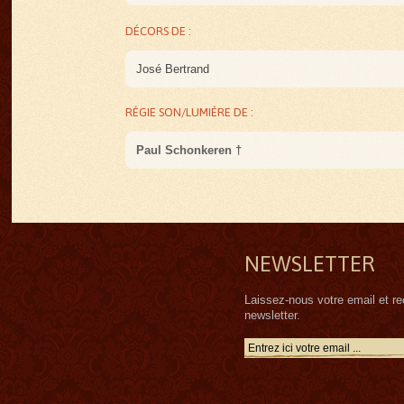
DÉCORS DE :
José Bertrand
RÉGIE SON/LUMIÈRE DE :
Paul Schonkeren †
NEWSLETTER
Laissez-nous votre email et r
newsletter.