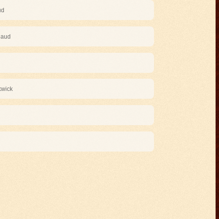
ud
naud
kwick