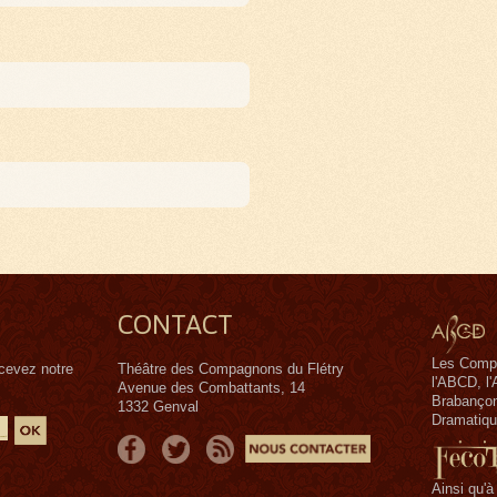
CONTACT
Les Compag
ecevez notre
Théâtre des Compagnons du Flétry
l'ABCD, l'
Avenue des Combattants, 14
Brabanço
1332 Genval
Dramatiqu
Ainsi qu'à