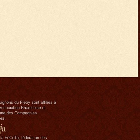
nons du Flétry sont affiliés à
Association Bruxelloise et
nne des Compagnies
es.
 la FéCoTa, fédération des