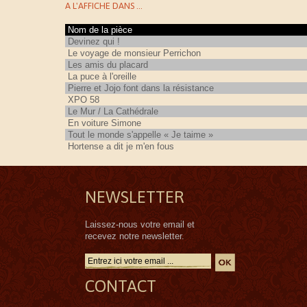
A L'AFFICHE DANS ...
Nom de la pièce
Devinez qui !
Le voyage de monsieur Perrichon
Les amis du placard
La puce à l'oreille
Pierre et Jojo font dans la résistance
XPO 58
Le Mur / La Cathédrale
En voiture Simone
Tout le monde s'appelle « Je taime »
Hortense a dit je m'en fous
NEWSLETTER
Laissez-nous votre email et
recevez notre newsletter.
CONTACT